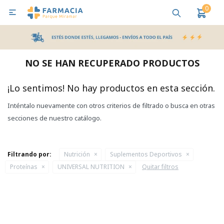
0

MI CUENTA
Bebes y Maternidad
Cuidado Personal
Salud
Nutr
NO SE HAN RECUPERADO PRODUCTOS
Pañales y Toallitas
¡Lo sentimos! No hay productos en esta sección.
Inténtalo nuevamente con otros criterios de filtrado o busca en otras
Lactancia y Nutrición
secciones de nuestro catálogo.
Higiene y Bienestar
Filtrando por:
Nutrición
Suplementos Deportivos
Proteínas
UNIVERSAL NUTRITION
Quitar filtros