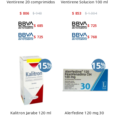
Ventirene 20 comprimidos
Ventirene Solucion 100 ml
$
806
$
948
$
853
$
1.004
$
685
$
725
$
725
$
768
Kalitron Jarabe 120 ml
Alerfedine 120 mg 30