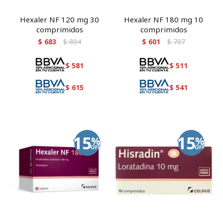
Hexaler NF 120 mg 30
Hexaler NF 180 mg 10
comprimidos
comprimidos
$
683
$
804
$
601
$
707
$
581
$
511
$
615
$
541