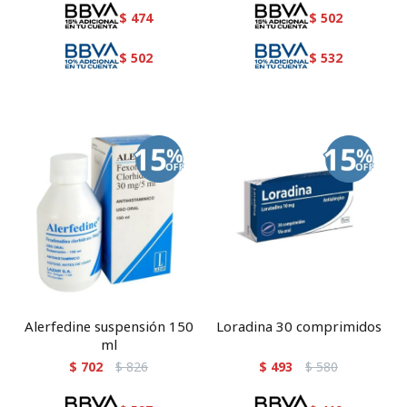
$
474
$
502
$
502
$
532
Alerfedine suspensión 150
Loradina 30 comprimidos
ml
$
702
$
826
$
493
$
580