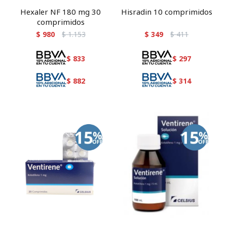
Hexaler NF 180 mg 30
Hisradin 10 comprimidos
comprimidos
$
980
$
1.153
$
349
$
411
$
833
$
297
$
882
$
314