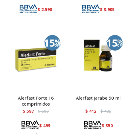
$
2.590
$
3.905
Alerfast Forte 16
Alerfast Jarabe 50 ml
comprimidos
$
587
$
690
$
412
$
485
$
499
$
350