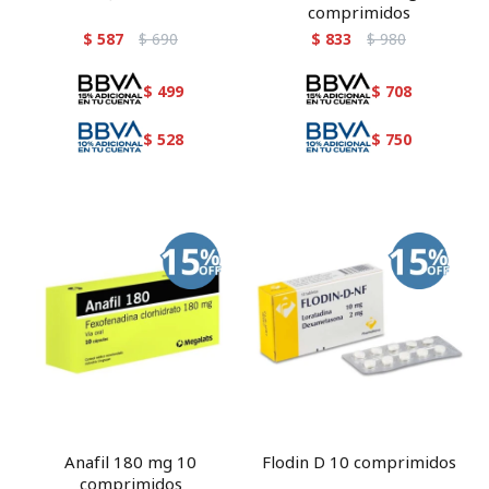
comprimidos
$
587
$
690
$
833
$
980
$
499
$
708
$
528
$
750
Anafil 180 mg 10
Flodin D 10 comprimidos
comprimidos