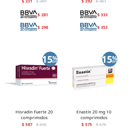
$
331
$
389
$
392
$
461
$
281
$
333
$
298
$
353
Hisradin Fuerte 20
Enastín 20 mg 10
comprimidos
comprimidos
$
587
$
690
$
575
$
676