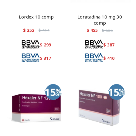
Lordex 10 comp
Loratadina 10 mg 30
comp
$
352
$
414
$
455
$
535
$
299
$
387
$
317
$
410