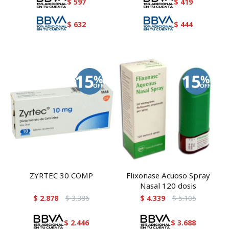
$
597
$
419
$
632
$
444
ZYRTEC 30 COMP
Flixonase Acuoso Spray
Nasal 120 dosis
$
2.878
$
3.386
$
4.339
$
5.105
$
2.446
$
3.688