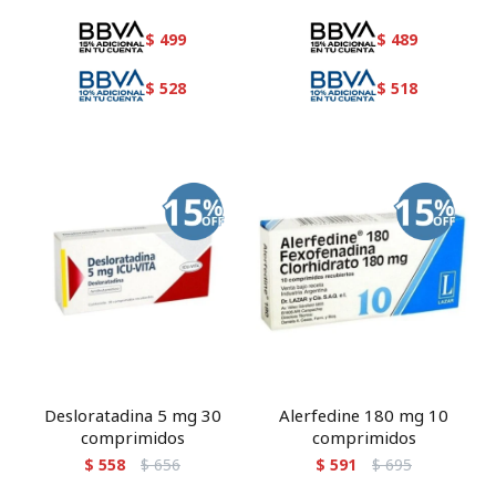
$
499
$
489
$
528
$
518
Desloratadina 5 mg 30
Alerfedine 180 mg 10
comprimidos
comprimidos
$
558
$
656
$
591
$
695