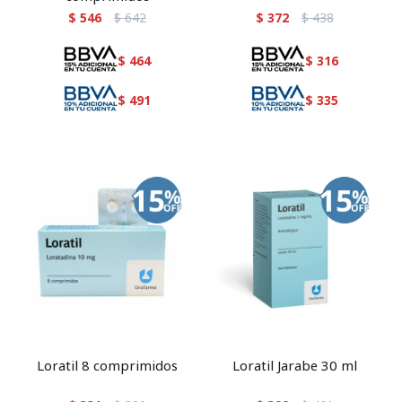
$
546
$
642
$
372
$
438
$
464
$
316
$
491
$
335
Loratil 8 comprimidos
Loratil Jarabe 30 ml