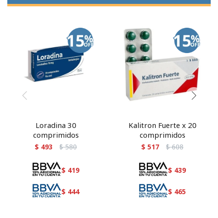
Loradina 30
Kalitron Fuerte x 20
comprimidos
comprimidos
$
493
$
580
$
517
$
608
$
419
$
439
$
444
$
465