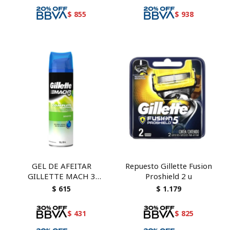
$
855
$
938
GEL DE AFEITAR
Repuesto Gillette Fusion
GILLETTE MACH 3
Proshield 2 u
SENSITIVE
$
615
$
1.179
$
431
$
825