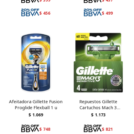
$
456
$
499
Afeitadora Gillette Fusion
Repuestos Gillette
Proglide Flexball 1 u
Cartuchos Mach 3
Sensitive 4 Unidades
$
1.069
$
1.173
$
748
$
821