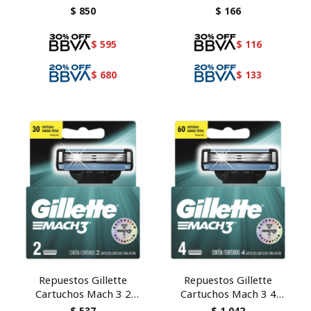
unidades
unidad
$
850
$
166
$
595
$
116
$
680
$
133
Repuestos Gillette
Repuestos Gillette
Cartuchos Mach 3 2
Cartuchos Mach 3 4
unidades
unidades
$
537
$
1.042