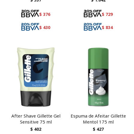
$
376
$
729
$
430
$
834
After Shave Gillette Gel
Espuma de Afeitar Gillette
Sensitive 75 ml
Mentol 175 ml
$
402
$
427