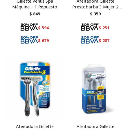
Gillette Venus Spa
Afeitadora Gillette
Máquina + 1 Repuesto
Prestobarba 3 Mujer 2
unidades
$
849
$
359
$
594
$
251
$
679
$
287
Afeitadora Gillette
Afeitadora Gillette