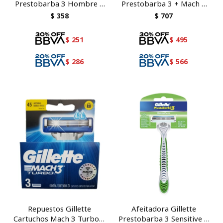
Prestobarba 3 Hombre 2
Prestobarba 3 + Mach 3
unidades
turbo
$
358
$
707
$
251
$
495
$
286
$
566
Repuestos Gillette
Afeitadora Gillette
Cartuchos Mach 3 Turbo 3
Prestobarba 3 Sensitive 1