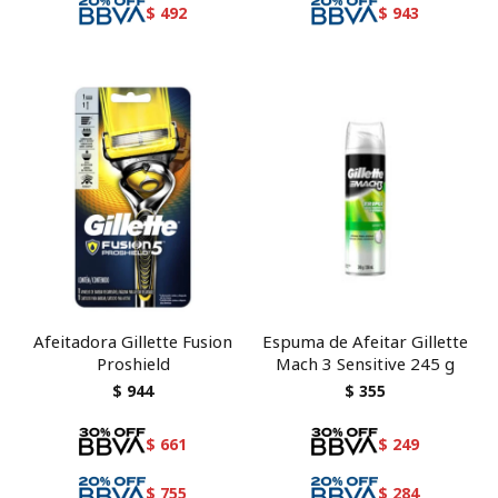
$
492
$
943
Afeitadora Gillette Fusion
Espuma de Afeitar Gillette
Proshield
Mach 3 Sensitive 245 g
$
944
$
355
$
661
$
249
$
755
$
284