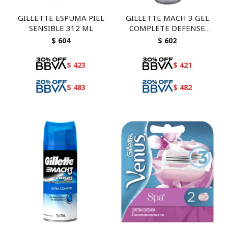
GILLETTE ESPUMA PIEL
GILLETTE MACH 3 GEL
SENSIBLE 312 ML
COMPLETE DEFENSE
SUAVE 200 ml
$
604
$
602
$
423
$
421
$
483
$
482