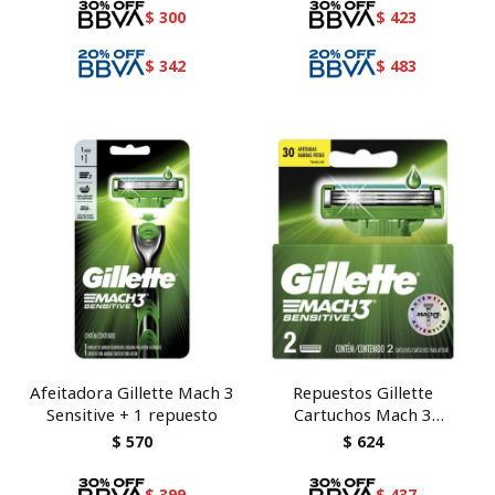
$
300
$
423
$
342
$
483
Afeitadora Gillette Mach 3
Repuestos Gillette
Sensitive + 1 repuesto
Cartuchos Mach 3
Sensitive 2 unidades
$
570
$
624
$
399
$
437