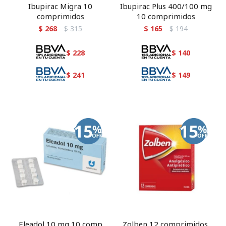
Ibupirac Migra 10
Ibupirac Plus 400/100 mg
comprimidos
10 comprimidos
$
268
$
315
$
165
$
194
$
228
$
140
$
241
$
149
Eleadol 10 mg 10 comp
Zolben 12 comprimidos.