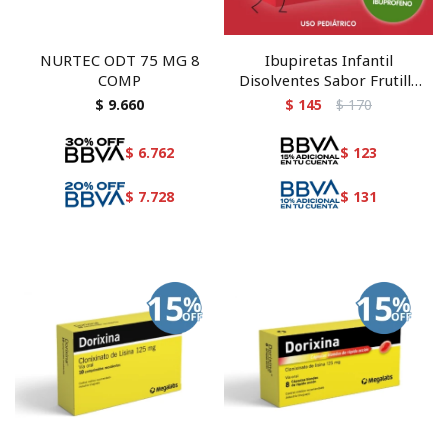
NURTEC ODT 75 MG 8
Ibupiretas Infantil
COMP
Disolventes Sabor Frutilla
10 comprimidos
$
9.660
$
145
$
170
$
6.762
$
123
$
7.728
$
131