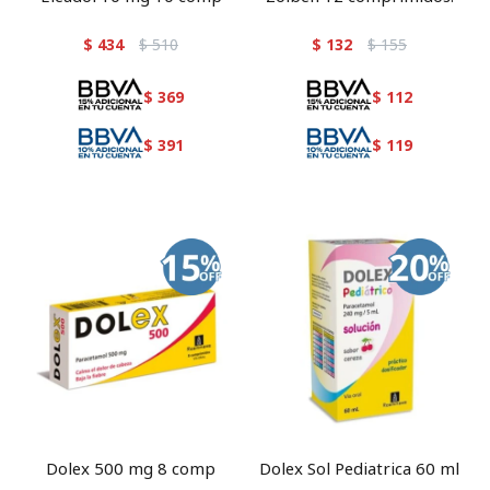
$
434
$
510
$
132
$
155
$
369
$
112
$
391
$
119
Dolex 500 mg 8 comp
Dolex Sol Pediatrica 60 ml