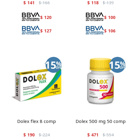
$
141
$
166
$
118
$
139
$
120
$
100
$
127
$
106
Dolex flex 8 comp
Dolex 500 mg 50 comp
$
190
$
224
$
471
$
554