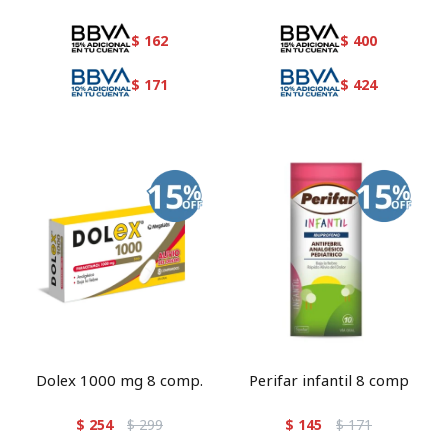
$
162
$
400
$
171
$
424
Dolex 1000 mg 8 comp.
Perifar infantil 8 comp
$
254
$
299
$
145
$
171