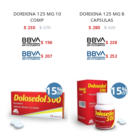
DORIXINA 125 MG 10
DORIXINA 125 MG 8
COMP
CAPSULAS
$
230
$
270
$
280
$
329
$
196
$
238
$
207
$
252