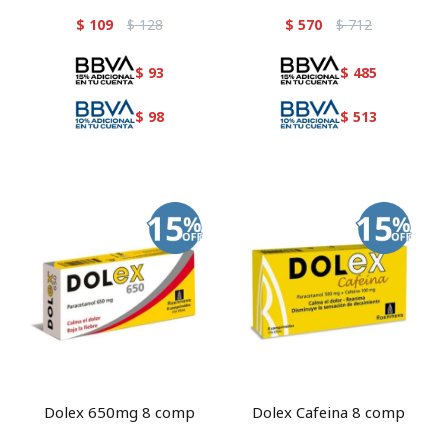
$
109
$
128
$
570
$
712
$
93
$
485
$
98
$
513
Dolex 650mg 8 comp
Dolex Cafeina 8 comp