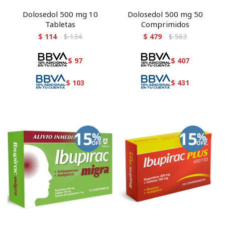
Dolosedol 500 mg 10
Dolosedol 500 mg 50
Tabletas
Comprimidos
$
114
$
134
$
479
$
563
$
97
$
407
$
103
$
431