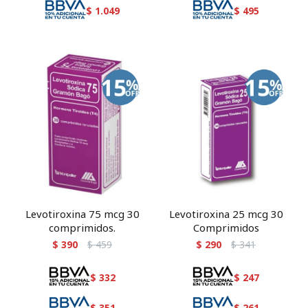
$
1.049
$
495
Levotiroxina 75 mcg 30
Levotiroxina 25 mcg 30
comprimidos.
Comprimidos
$
390
$
459
$
290
$
341
$
332
$
247
$
351
$
261