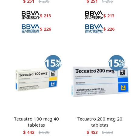
$
251
$
295
$
251
$
295
$
213
$
213
$
226
$
226
Tecuatro 100 mcg 40
Tecuatro 200 mcg 20
tabletas
tabletas
$
442
$
520
$
453
$
533