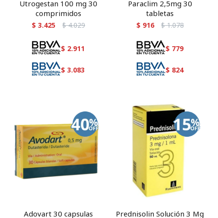
Utrogestan 100 mg 30
Paraclim 2,5mg 30
comprimidos
tabletas
$
3.425
$
4.029
$
916
$
1.078
$
2.911
$
779
$
3.083
$
824
Adovart 30 capsulas
Prednisolin Solución 3 Mg