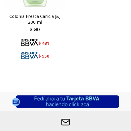
Colonia Fresca Caricia J&J
200 ml
$
687
$
481
$
550