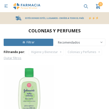
0

MI CUENTA
Bebes y Maternidad
Cuidado Personal
Salud
Nutr
COLONIAS Y PERFUMES
Pañales y Toallitas
Recomendados
Filtrando por:
Higiene y Bienestar
Colonias y Perfumes
Lactancia y Nutrición
Quitar filtros
Higiene y Bienestar