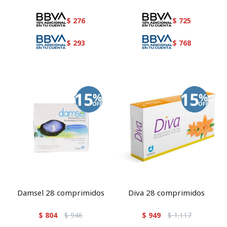
$
276
$
725
$
293
$
768
Damsel 28 comprimidos
Diva 28 comprimidos
$
804
$
946
$
949
$
1.117