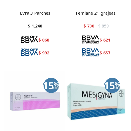
Evra 3 Parches
Femiane 21 grajeas.
$
1.240
$
730
$
859
$
868
$
621
$
992
$
657