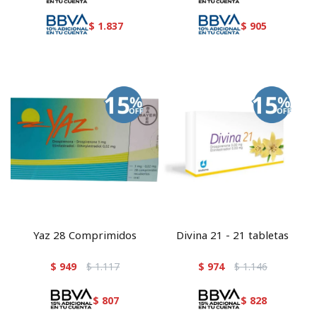
$
1.837
$
905
Yaz 28 Comprimidos
Divina 21 - 21 tabletas
$
949
$
1.117
$
974
$
1.146
$
807
$
828