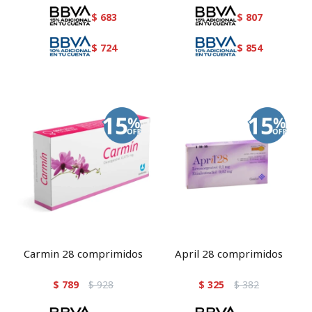
$
683
$
807
$
724
$
854
Carmin 28 comprimidos
April 28 comprimidos
$
789
$
928
$
325
$
382