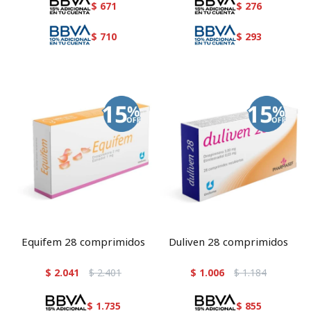
$
671
$
276
$
710
$
293
Equifem 28 comprimidos
Duliven 28 comprimidos
$
2.041
$
2.401
$
1.006
$
1.184
$
1.735
$
855