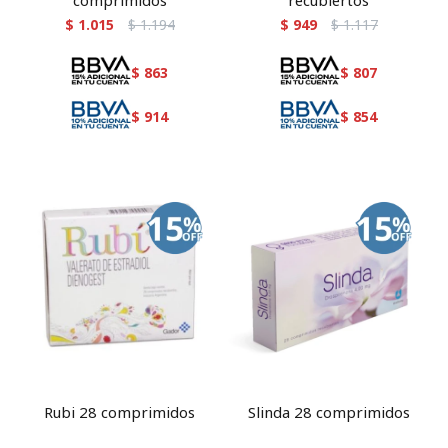
comprimidos
recubiertos
$
1.015
$
1.194
$
949
$
1.117
$
863
$
807
$
914
$
854
Rubi 28 comprimidos
Slinda 28 comprimidos