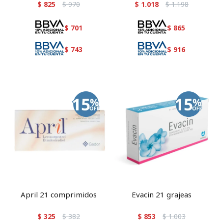
$
825
$
970
$
1.018
$
1.198
$
701
$
865
$
743
$
916
April 21 comprimidos
Evacin 21 grajeas
$
325
$
382
$
853
$
1.003