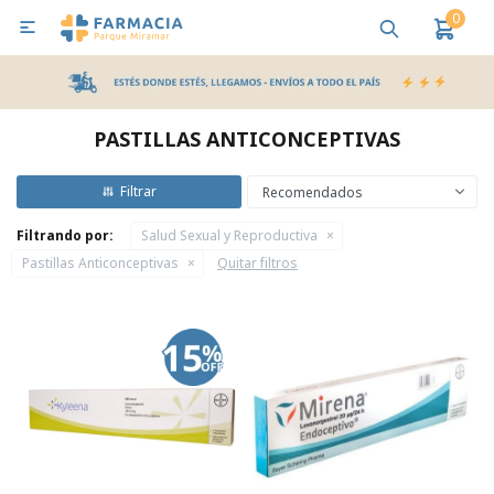
0

MI CUENTA
Bebes y Maternidad
Cuidado Personal
Salud
Nutr
PASTILLAS ANTICONCEPTIVAS
Pañales y Toallitas
Recomendados
Filtrando por:
Salud Sexual y Reproductiva
Lactancia y Nutrición
Pastillas Anticonceptivas
Quitar filtros
Higiene y Bienestar