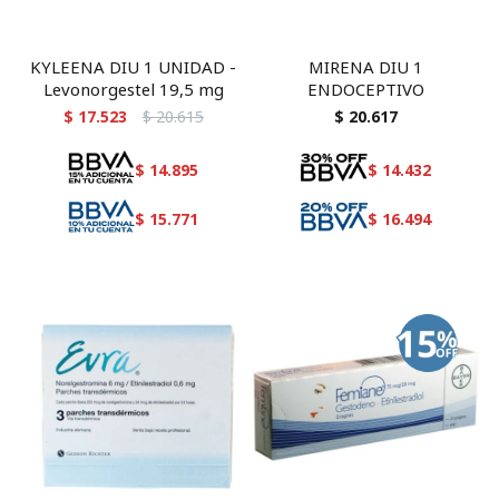
KYLEENA DIU 1 UNIDAD -
MIRENA DIU 1
Levonorgestel 19,5 mg
ENDOCEPTIVO
$
17.523
$
20.615
$
20.617
$
14.895
$
14.432
$
15.771
$
16.494