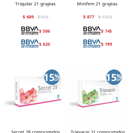
Triquilar 21 grajeas.
Minifem 21 grajeas.
$
689
$
810
$
877
$
1.032
$
586
$
745
$
620
$
789
Secret 28 comprimidos
Trievacin 21 comprimidos