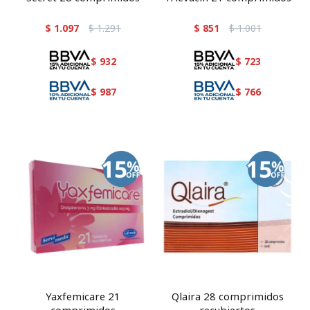
$
1.097
$
1.291
$
851
$
1.001
$
932
$
723
$
987
$
766
Yaxfemicare 21
Qlaira 28 comprimidos