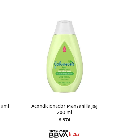
00ml
Acondicionador Manzanilla J&J
200 ml
$
376
$
263