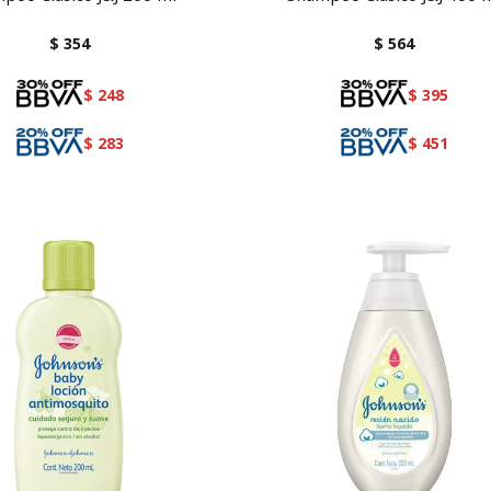
$
354
$
564
$
248
$
395
$
283
$
451