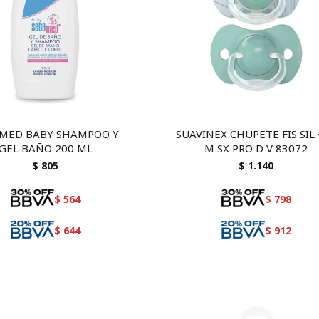
MED BABY SHAMPOO Y
SUAVINEX CHUPETE FIS SIL
GEL BAÑO 200 ML
M SX PRO D V 83072
$
805
$
1.140
$
564
$
798
$
644
$
912