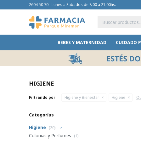
2604 50 70 - Lunes a Sabados de 8:00 a 21:00hs.
BEBES Y MATERNIDAD
CUIDADO 
HIGIENE
Filtrando por:
Higiene y Bienestar
Higiene
Qu
Categorías
Higiene
(20)
Colonias y Perfumes
(1)