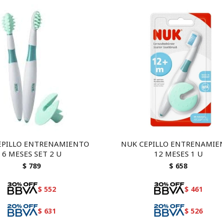
EPILLO ENTRENAMIENTO
NUK CEPILLO ENTRENAMI
6 MESES SET 2 U
12 MESES 1 U
$
789
$
658
$
552
$
461
$
631
$
526