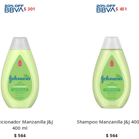
$
301
$
451
icionador Manzanilla J&J
Shampoo Manzanilla J&J 40
400 ml
$
564
$
564