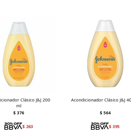
cionador Clásico J&J 200
Acondicionador Clásico J&J 4
ml
$
376
$
564
$
263
$
395