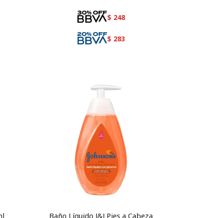
$
248
$
283
ml
Baño Líquido J&J Pies a Cabeza