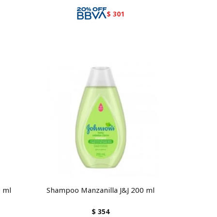
$
301
0 ml
Shampoo Manzanilla J&J 200 ml
$
354