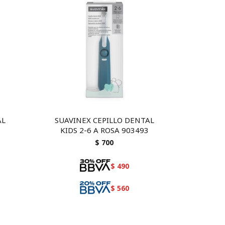
AL
SUAVINEX CEPILLO DENTAL
KIDS 2-6 A ROSA 903493
$
700
$
490
$
560