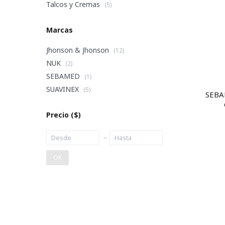
Talcos y Cremas
(5)
Marcas
Jhonson & Jhonson
(12)
NUK
(2)
SEBAMED
(1)
SUAVINEX
(5)
SEBA
Precio
($)
OK