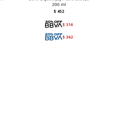
200 ml
$
452
$
316
$
362