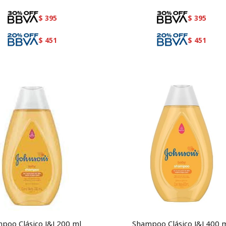
$
395
$
395
$
451
$
451
poo Clásico J&J 200 ml
Shampoo Clásico J&J 400 