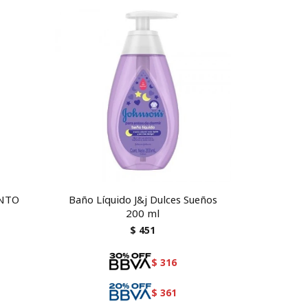
ENTO
Baño Líquido J&j Dulces Sueños
200 ml
$
451
$
316
$
361