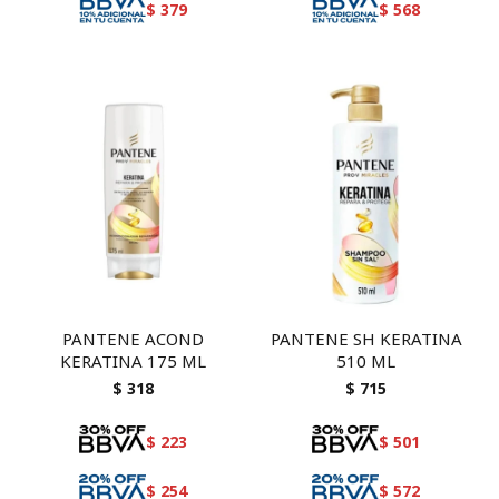
$
379
$
568
PANTENE ACOND
PANTENE SH KERATINA
KERATINA 175 ML
510 ML
$
318
$
715
$
223
$
501
$
254
$
572