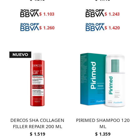
$
1.103
$
1.243
$
1.260
$
1.420
DERCOS SHA COLLAGEN
PIRIMED SHAMPOO 120
FILLER REPAIR 200 ML
ML
$
1.519
$
1.359