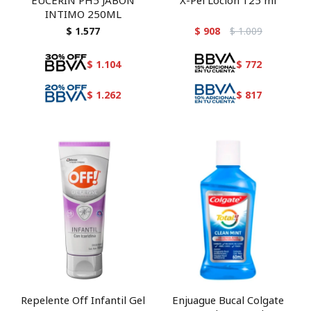
EUCERIN PH5 JABON
X-Pel Locion 125 ml
INTIMO 250ML
$
1.577
$
908
$
1.009
$
1.104
$
772
$
1.262
$
817
Repelente Off Infantil Gel
Enjuague Bucal Colgate