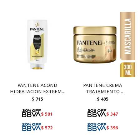
PANTENE ACOND
PANTENE CREMA
HIDRATACION EXTREMA
TRATAMIENTO
700 ML
HIDRATACION 300 ML
$
715
$
495
$
501
$
347
$
572
$
396