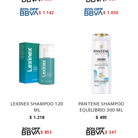
$
1.142
$
1.030
LEXINEX SHAMPOO 120
PANTENE SHAMPOO
ML
EQUILIBRIO 300 ML
$
1.218
$
495
$
853
$
347