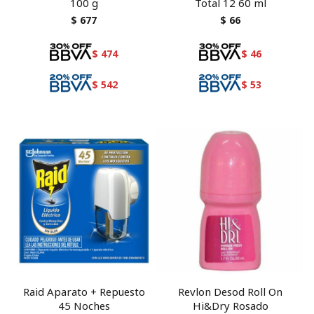
100 g
Total 12 60 ml
$
677
$
66
$
474
$
46
$
542
$
53
Raid Aparato + Repuesto
Revlon Desod Roll On
45 Noches
Hi&Dry Rosado