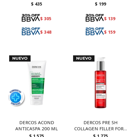
$
435
$
199
$
305
$
139
$
348
$
159
DERCOS ACOND
DERCOS PRE SH
ANTICASPA 200 ML
COLLAGEN FILLER FORT
150
$
1.575
$
1.775