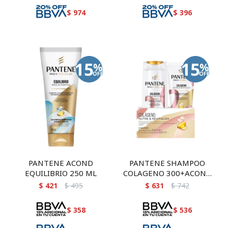
$
974
$
396
PANTENE ACOND
PANTENE SHAMPOO
EQUILIBRIO 250 ML
COLAGENO 300+ACOND
250
$
421
$
495
$
631
$
742
$
358
$
536