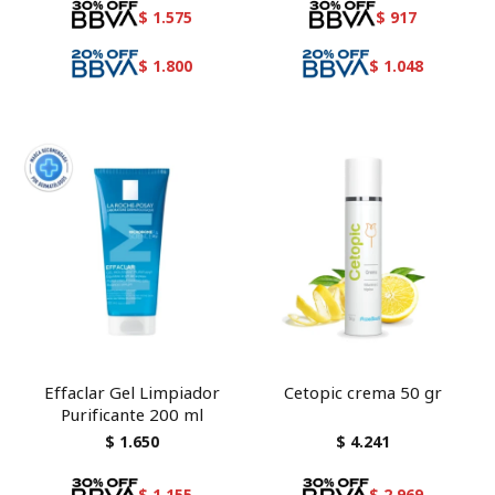
imperfeccions
$
1.575
$
917
$
1.800
$
1.048
Effaclar Gel Limpiador
Cetopic crema 50 gr
Purificante 200 ml
$
1.650
$
4.241
$
1.155
$
2.969