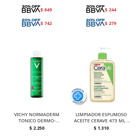
$
649
$
244
$
742
$
279
VICHY NORMADERM
LIMPIADOR ESPUMOSO
TONICO DERMO-
ACEITE CERAVE 473 ML -
PURIFICANTE 200 ML -
Limpieza e Hidratación
$
2.250
$
1.310
Microexfoliante anti-
para Piel Seca y Sensible