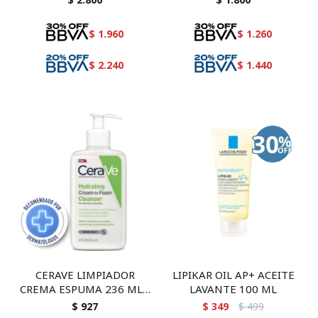
$
1.960
$
1.260
$
2.240
$
1.440
CERAVE LIMPIADOR
LIPIKAR OIL AP+ ACEITE
CREMA ESPUMA 236 ML -
LAVANTE 100 ML
Rostro y cuerpo con acido
$
927
$
349
$
499
hialurónico y ceramidas