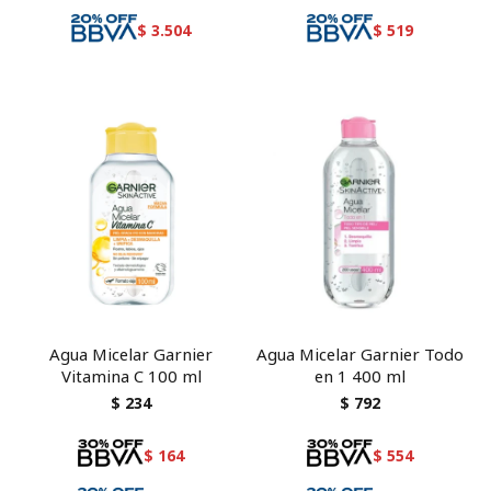
$
3.504
$
519
Agua Micelar Garnier
Agua Micelar Garnier Todo
Vitamina C 100 ml
en 1 400 ml
$
234
$
792
$
164
$
554