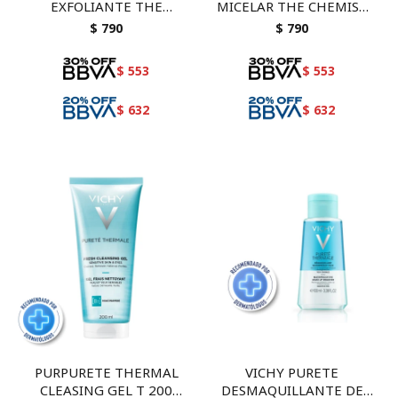
EXFOLIANTE THE
MICELAR THE CHEMIST
CHEMIST LOOK 30 ML
LOOK 120 ML
$
790
$
790
$
553
$
553
$
632
$
632
PURPURETE THERMAL
VICHY PURETE
CLEASING GEL T 200
DESMAQUILLANTE DE