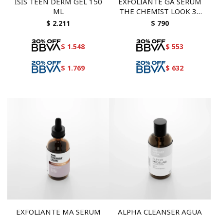
ISIS TEEN DERM GEL 150
EXFOLIANTE GA SERUM
ML
THE CHEMIST LOOK 30
ML
$
2.211
$
790
$
1.548
$
553
$
1.769
$
632
EXFOLIANTE MA SERUM
ALPHA CLEANSER AGUA