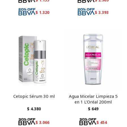
$
1.320
$
3.393
Cetopic Sérum 30 ml
Agua Micelar Limpieza 5
en 1 L'Oréal 200ml
$
4.380
$
649
$
3.066
$
454