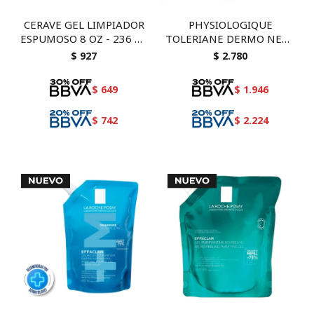
CERAVE GEL LIMPIADOR
PHYSIOLOGIQUE
ESPUMOSO 8 OZ - 236 ml
TOLERIANE DERMO NETT
- Piel normal a grasa
200 M
$
927
$
2.780
$
649
$
1.946
$
742
$
2.224