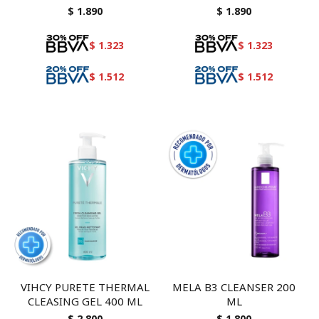
MLETE
OJOS BIFASICO 100 ML
$
1.890
$
1.890
$
1.323
$
1.323
$
1.512
$
1.512
VIHCY PURETE THERMAL
MELA B3 CLEANSER 200
CLEASING GEL 400 ML
ML
$
2.800
$
1.800