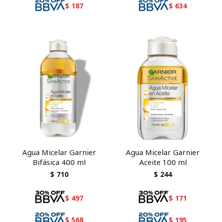
$
187
$
634
Agua Micelar Garnier
Agua Micelar Garnier
Bifásica 400 ml
Aceite 100 ml
$
710
$
244
$
497
$
171
$
568
$
195