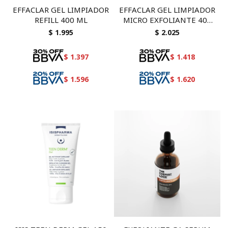
EFFACLAR GEL LIMPIADOR
EFFACLAR GEL LIMPIADOR
REFILL 400 ML
MICRO EXFOLIANTE 400
ML
$
1.995
$
2.025
$
1.397
$
1.418
$
1.596
$
1.620