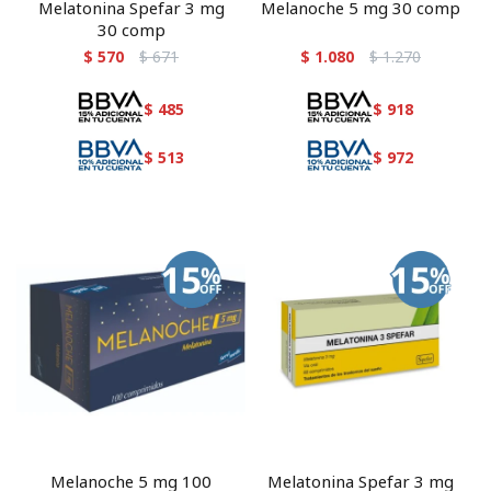
Melatonina Spefar 3 mg
Melanoche 5 mg 30 comp
30 comp
$
570
$
671
$
1.080
$
1.270
$
485
$
918
$
513
$
972
Melanoche 5 mg 100
Melatonina Spefar 3 mg