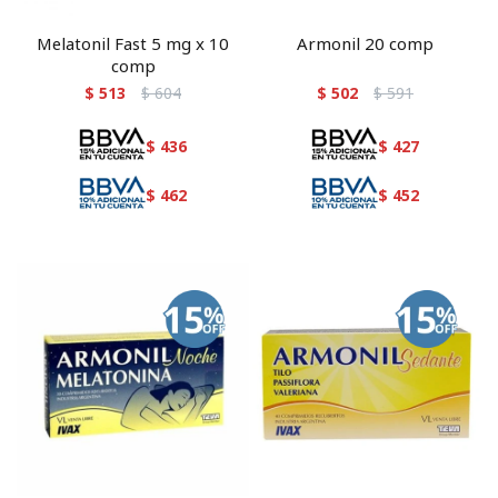
Melatonil Fast 5 mg x 10
Armonil 20 comp
comp
$
513
$
604
$
502
$
591
$
436
$
427
$
462
$
452