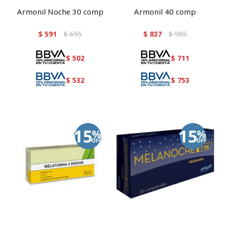
Armonil Noche 30 comp
Armonil 40 comp
$
591
$
695
$
837
$
985
$
502
$
711
$
532
$
753