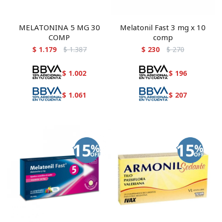
MELATONINA 5 MG 30
Melatonil Fast 3 mg x 10
COMP
comp
$
1.179
$
1.387
$
230
$
270
$
1.002
$
196
$
1.061
$
207