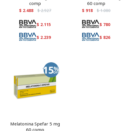
comp
60 comp
$
2.488
$
2.927
$
918
$
1.080
$
2.115
$
780
$
2.239
$
826
Melatonina Spefar 5 mg
60 comp