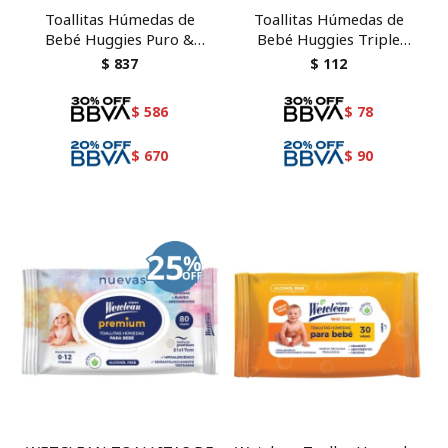
Toallitas Húmedas de
Toallitas Húmedas de
Bebé Huggies Puro &
Bebé Huggies Triple
Natural 184 unidades refill
Protección 48 unidades
$
837
$
112
$
586
$
78
$
670
$
90