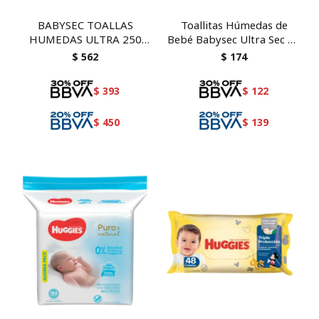
BABYSEC TOALLAS
Toallitas Húmedas de
HUMEDAS ULTRA 250
Bebé Babysec Ultra Sec 50
UNID
unidades
$
562
$
174
$
393
$
122
$
450
$
139