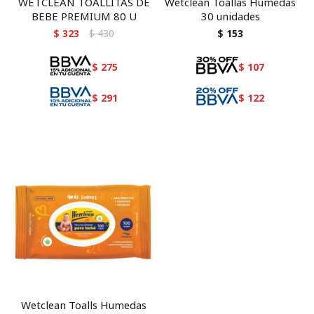
WETCLEAN TOALLITAS DE
Wetclean Toallas Humedas
BEBE PREMIUM 80 U
30 unidades
$
323
$
430
$
153
$
275
$
107
$
291
$
122
Wetclean Toalls Humedas