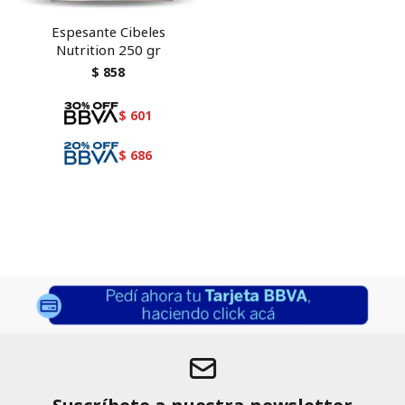
Espesante Cibeles
Nutrition 250 gr
$
858
$
601
$
686