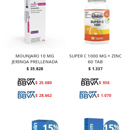
MOUNJARO 10 MG
SUPER C 1000 MG + ZINC
JERINGA PRELLENADA
60 TAB
$
35.828
$
1.337
$
25.080
$
936
$
28.662
$
1.070