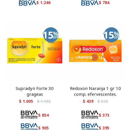
$
1.246
$
784
Supradyn Forte 30
Redoxon Naranja 1 gr 10
grageas
comp. efervescentes.
$
1.005
$
1.182
$
439
$
516
$
854
$
373
$
905
$
395