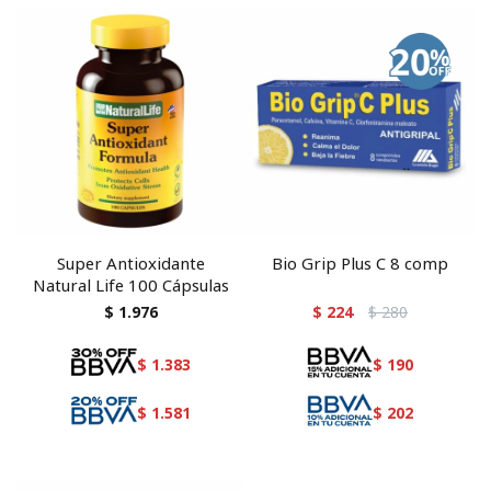
Super Antioxidante
Bio Grip Plus C 8 comp
Natural Life 100 Cápsulas
$
1.976
$
224
$
280
$
1.383
$
190
$
1.581
$
202