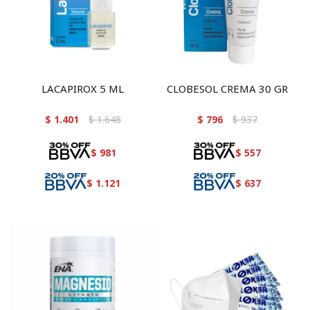
LACAPIROX 5 ML
CLOBESOL CREMA 30 GR
$
1.401
$
1.648
$
796
$
937
$
981
$
557
$
1.121
$
637