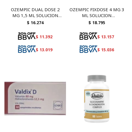
OZEMPIC DUAL DOSE 2
OZEMPIC FIXDOSE 4 MG 3
MG 1,5 ML SOLUCION
ML SOLUCION
INYECTABLE
INYECTABLE
$
16.274
$
18.795
$
11.392
$
13.157
$
13.019
$
15.036