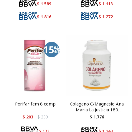
$
1.589
$
1.113
$
1.816
$
1.272
Perifar fem 8 comp
Colageno C/Magnesio Ana
Maria La Justicia 180
comprimidos
$
203
$
239
$
1.776
$
173
$
1.243