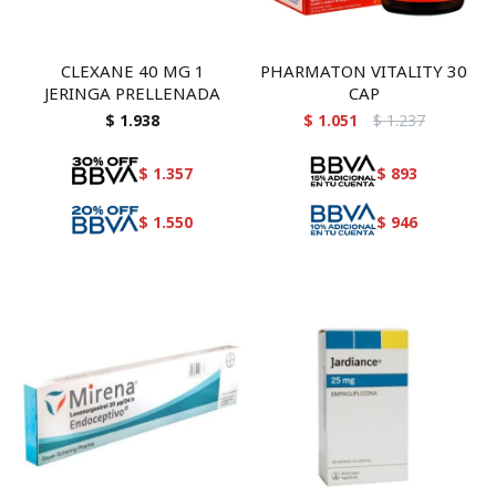
CLEXANE 40 MG 1
PHARMATON VITALITY 30
JERINGA PRELLENADA
CAP
$
1.938
$
1.051
$
1.237
$
1.357
$
893
$
1.550
$
946