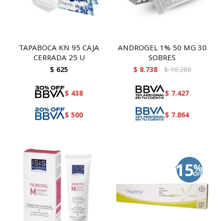
TAPABOCA KN 95 CAJA
ANDROGEL 1% 50 MG 30
CERRADA 25 U
SOBRES
$
625
$
8.738
$
10.280
$
438
$
7.427
$
500
$
7.864