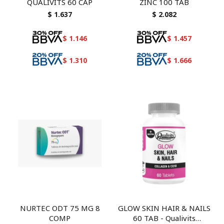
QUALIVITS 60 CAP
ZINC 100 TAB
$
1.637
$
2.082
$
1.146
$
1.457
$
1.310
$
1.666
NURTEC ODT 75 MG 8
GLOW SKIN HAIR & NAILS
COMP
60 TAB - Qualivits