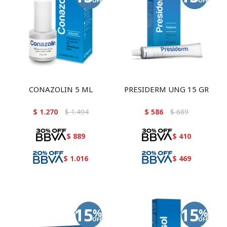
CONAZOLIN 5 ML
PRESIDERM UNG 15 GR
$
1.270
$
1.494
$
586
$
689
$
889
$
410
$
1.016
$
469