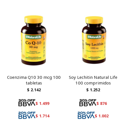
Coenzima Q10 30 mcg 100
Soy Lechitin Natural Life
tabletas
100 comprimidos
$
2.142
$
1.252
$
1.499
$
876
$
1.714
$
1.002