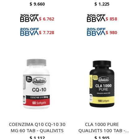
colageno, coenzima q10,
$
9.660
$
1.225
biotina y mas
$
6.762
$
858
$
7.728
$
980
COENZIMA Q10 CQ-10 30
CLA 1000 PURE
MG 60 TAB - QUALIVITS
QUALIVITS 100 TAB -
Acido Linoleico Conjugado
$
1.112
$
1.915