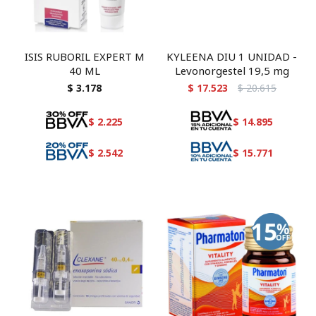
ISIS RUBORIL EXPERT M
KYLEENA DIU 1 UNIDAD -
40 ML
Levonorgestel 19,5 mg
$
3.178
$
17.523
$
20.615
$
2.225
$
14.895
$
2.542
$
15.771