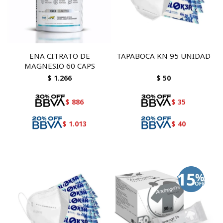
ENA CITRATO DE
TAPABOCA KN 95 UNIDAD
MAGNESIO 60 CAPS
$
1.266
$
50
$
886
$
35
$
1.013
$
40