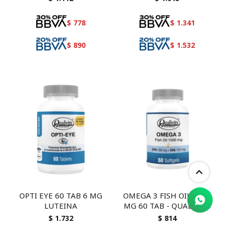
$
778
$
1.341
$
890
$
1.532
OPTI EYE 60 TAB 6 MG
OMEGA 3 FISH OIL 1000
LUTEINA
MG 60 TAB - QUALIVITS
$
1.732
$
814