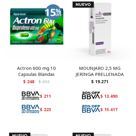
Actron 600 mg 10
MOUNJARO 2,5 MG
Capsulas Blandas
JERINGA PRELLENADA
$
248
$
292
$
19.271
$
211
$
13.490
$
223
$
15.417