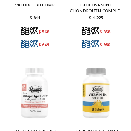
VALDIX D 30 COMP
GLUCOSAMINE
CHONDROITIN COMPLEX
60 TAB
$
811
$
1.225
$
568
$
858
$
649
$
980