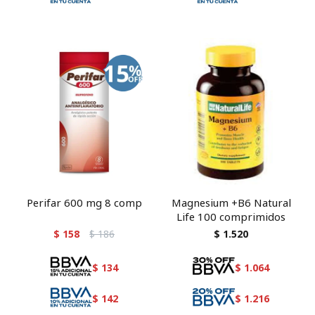
Perifar 600 mg 8 comp
Magnesium +B6 Natural
Life 100 comprimidos
$
158
$
186
$
1.520
$
134
$
1.064
$
142
$
1.216