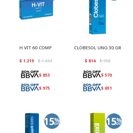
H VIT 60 COMP
CLOBESOL UNG 30 GR
$
1.219
$
1.434
$
814
$
958
$
853
$
570
$
975
$
651