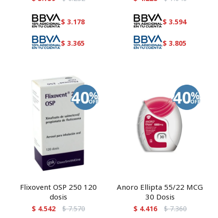
$
3.178
$
3.594
$
3.365
$
3.805
Flixovent OSP 250 120
Anoro Ellipta 55/22 MCG
dosis
30 Dosis
$
4.542
$
7.570
$
4.416
$
7.360