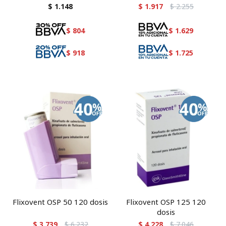
suplemento en caramelos
$
1.148
$
1.917
$
2.255
$
804
$
1.629
$
918
$
1.725
Flixovent OSP 50 120 dosis
Flixovent OSP 125 120
dosis
$
3.739
$
6.232
$
4.228
$
7.046