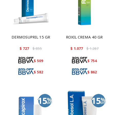
DERMOSUPRIL 15 GR
ROXIL CREMA 40 GR
$
727
$
855
$
1.077
$
1.267
$
509
$
754
$
582
$
862