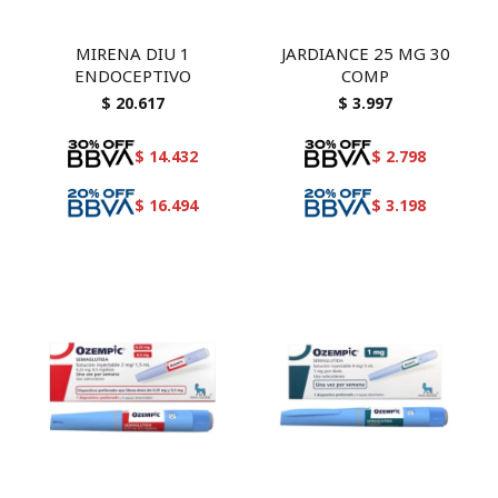
MIRENA DIU 1
JARDIANCE 25 MG 30
ENDOCEPTIVO
COMP
$
20.617
$
3.997
$
14.432
$
2.798
$
16.494
$
3.198