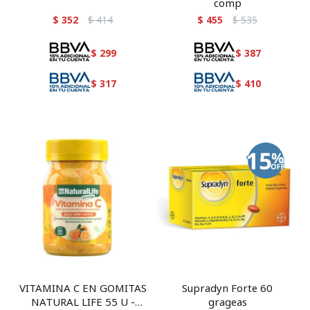
comp
$
352
$
414
$
455
$
535
$
299
$
387
$
317
$
410
VITAMINA C EN GOMITAS
Supradyn Forte 60
NATURAL LIFE 55 U -
grageas