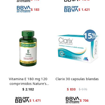
$
183
$
1.421
Vitamina E 180 mg 120
Clarix 30 capsulas blandas
comprimidos Nature's
Bounty
$
2.102
$
830
$
976
$
1.471
$
706