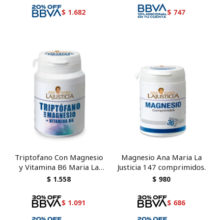
$
1.682
$
747
Triptofano Con Magnesio
Magnesio Ana Maria La
y Vitamina B6 Maria La
Justicia 147 comprimidos.
Justicia 60 comprimidos
$
1.558
$
980
$
1.091
$
686