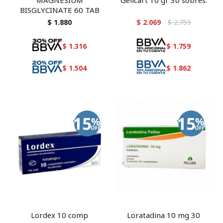
MAGNESIUM
Gelicart 10 gr 30 sobres.
BISGLYCINATE 60 TAB
$
1.880
$
2.069
$
2.759
$
1.316
$
1.759
$
1.504
$
1.862
Lordex 10 comp
Loratadina 10 mg 30