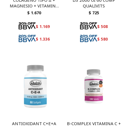
COLAGENO TIPO II +
D3 2000 UI 60 COMP
MAGNESIO + VITAMINA
QUALIVITS
B6 30 CAP
$
1.670
$
725
$
1.169
$
508
$
1.336
$
580
ANTIOXIDANT C+E+A
B-COMPLEX VITAMINA C +