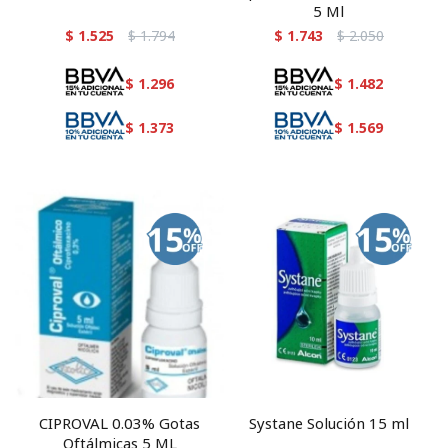
5 Ml
$
1.525
$
1.794
$
1.743
$
2.050
$
1.296
$
1.482
$
1.373
$
1.569
CIPROVAL 0.03% Gotas
Systane Solución 15 ml
Oftálmicas 5 ML