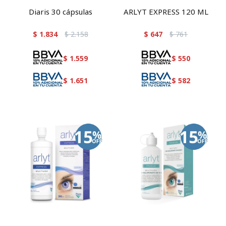
Diaris 30 cápsulas
ARLYT EXPRESS 120 ML
$
1.834
$
2.158
$
647
$
761
$
1.559
$
550
$
1.651
$
582