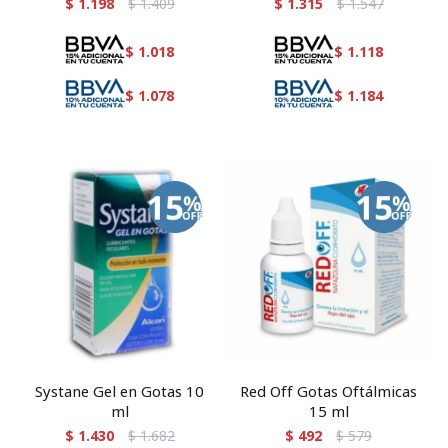
$
1.198
$
1.409
$
1.315
$
1.547
$
1.018
$
1.118
$
1.078
$
1.184
Systane Gel en Gotas 10
Red Off Gotas Oftálmicas
ml
15 ml
$
1.430
$
1.682
$
492
$
579