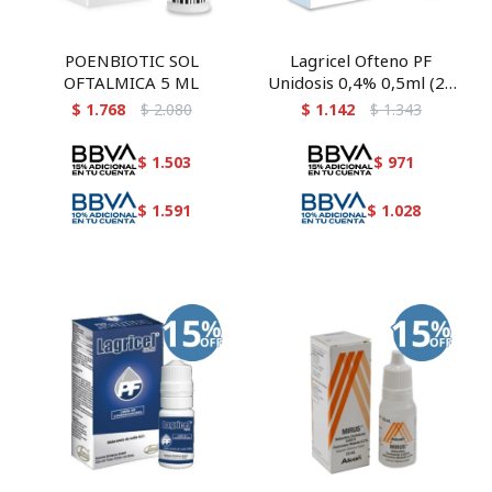
POENBIOTIC SOL
Lagricel Ofteno PF
OFTALMICA 5 ML
Unidosis 0,4% 0,5ml (20
unidosis)
$
1.768
$
2.080
$
1.142
$
1.343
$
1.503
$
971
$
1.591
$
1.028