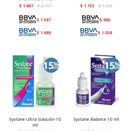
$
1.867
$
2.197
$
1.153
$
1.356
$
1.587
$
980
$
1.680
$
1.038
Systane Ultra Solución 10
Systane Balance 10 ml
ml