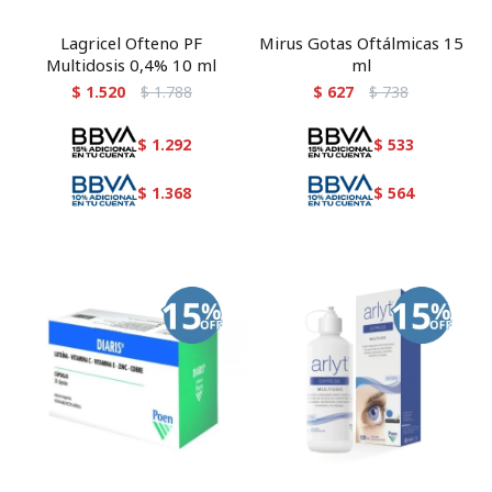
Lagricel Ofteno PF
Mirus Gotas Oftálmicas 15
Multidosis 0,4% 10 ml
ml
$
1.520
$
1.788
$
627
$
738
$
1.292
$
533
$
1.368
$
564