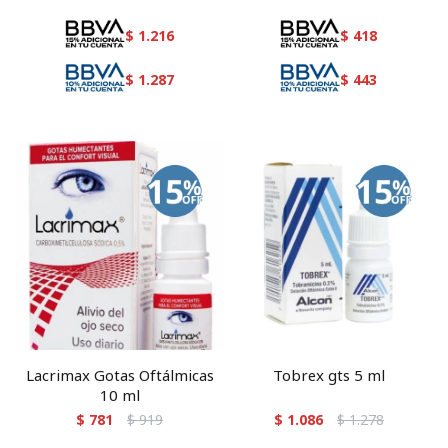
$
1.216
$
418
$
1.287
$
443
Lacrimax Gotas Oftálmicas
Tobrex gts 5 ml
10 ml
$
781
$
919
$
1.086
$
1.278