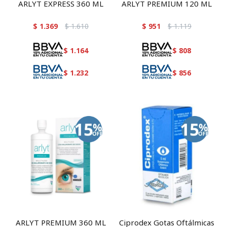
ARLYT EXPRESS 360 ML
ARLYT PREMIUM 120 ML
$
1.369
$
1.610
$
951
$
1.119
$
1.164
$
808
$
1.232
$
856
ARLYT PREMIUM 360 ML
Ciprodex Gotas Oftálmicas