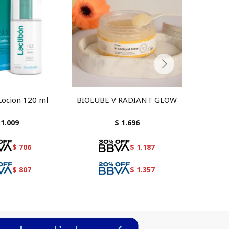
Locion 120 ml
BIOLUBE V RADIANT GLOW
V 
HIDRAT
1.009
$
1.696
$
706
$
1.187
$
807
$
1.357