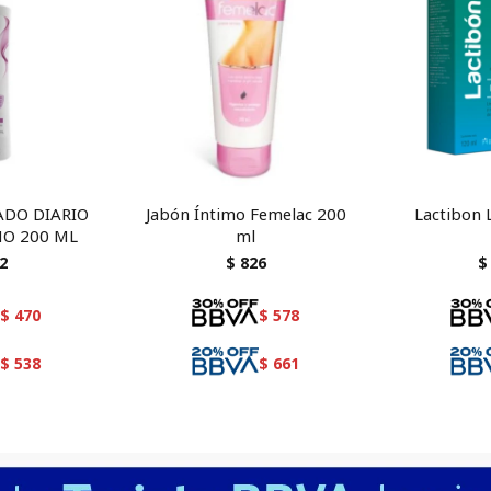
ADO DIARIO
Jabón Íntimo Femelac 200
Lactibon 
MO 200 ML
ml
2
$
826
$
$
470
$
578
$
538
$
661