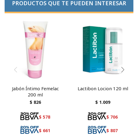
PRODUCTOS QUE TE PUEDEN INTERESAR
Jabón Íntimo Femelac
Lactibon Locion 120 ml
200 ml
$
826
$
1.009
$
578
$
706
$
661
$
807