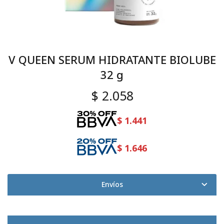
V QUEEN SERUM HIDRATANTE BIOLUBE
32 g
$
2.058
$
1.441
$
1.646
Envíos