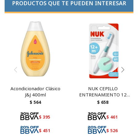
PRODUCTOS QUE TE PUEDEN INTERESAR
Acondicionador Clásico
NUK CEPILLO
J&J 400ml
ENTRENAMIENTO 12
MESES 1 U
$
564
$
658
$
395
$
461
$
451
$
526