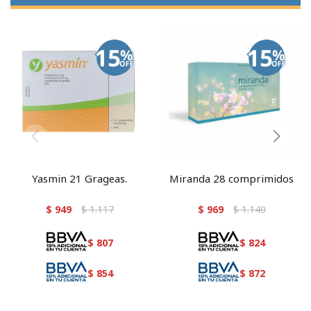
Yasmin 21 Grageas.
Miranda 28 comprimidos
$
949
$
1.117
$
969
$
1.140
$
807
$
824
$
854
$
872