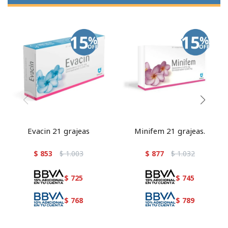
Evacin 21 grajeas
Minifem 21 grajeas.
$
853
$
1.003
$
877
$
1.032
$
725
$
745
$
768
$
789