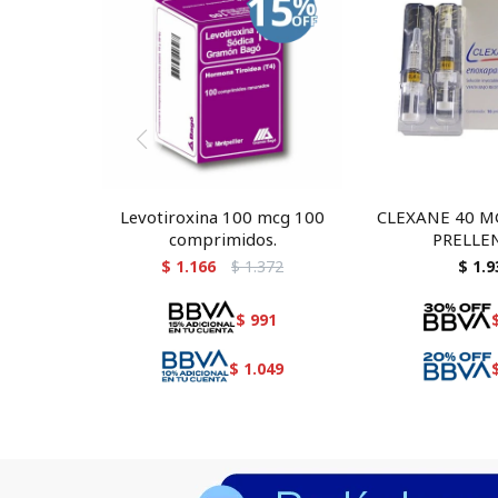
Levotiroxina 100 mcg 100
CLEXANE 40 M
comprimidos.
PRELLE
$
1.166
$
1.372
$
1.9
$
991
$
1.049