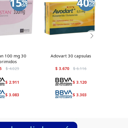
an 100 mg 30
Adovart 30 capsulas
ANDROG
rimidos
5
$
4.029
$
3.670
$
6.116
$
8
$
2.911
$
3.120
$
3.083
$
3.303