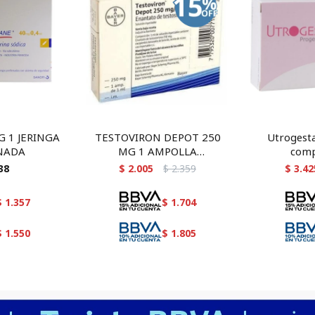
G 1 JERINGA
TESTOVIRON DEPOT 250
Utrogest
NADA
MG 1 AMPOLLA
comp
INYECTABLE - BAYER
38
$
2.005
$
2.359
$
3.42
$
1.357
$
1.704
$
1.550
$
1.805