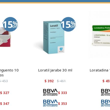
nguento 10
Loratil Jarabe 30 ml
Loratadina
os
$
453
$
392
$
461
$
45
$
327
$
333
$
347
$
353