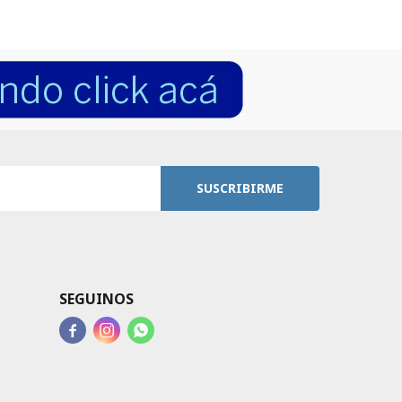
SUSCRIBIRME
SEGUINOS


