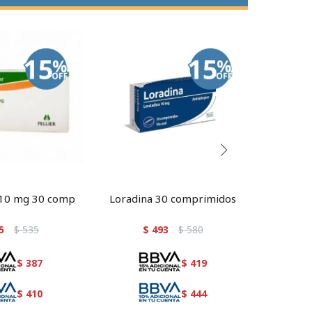
 10 mg 30 comp
Loradina 30 comprimidos
Kali
c
5
$
535
$
493
$
580
$
387
$
419
$
410
$
444