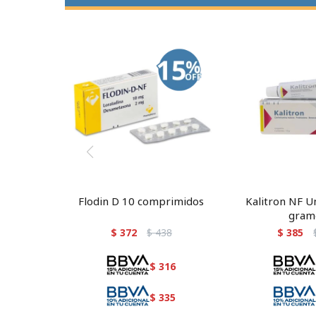
Flodin D 10 comprimidos
Kalitron NF U
gram
$
372
$
438
$
385
$
316
$
335