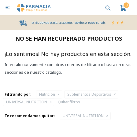
0

MI CUENTA
Bebes y Maternidad
Cuidado Personal
Salud
Nutr
NO SE HAN RECUPERADO PRODUCTOS
Pañales y Toallitas
¡Lo sentimos! No hay productos en esta sección.
Inténtalo nuevamente con otros criterios de filtrado o busca en otras
Lactancia y Nutrición
secciones de nuestro catálogo.
Higiene y Bienestar
Filtrando por:
Nutrición
Suplementos Deportivos
UNIVERSAL NUTRITION
Quitar filtros
Te recomendamos quitar:
UNIVERSAL NUTRITION