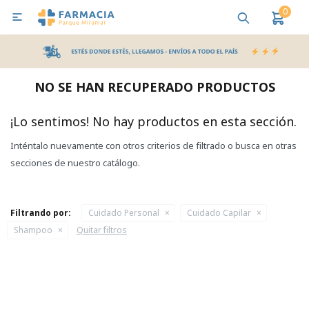
0

MI CUENTA
Bebes y Maternidad
Cuidado Personal
Salud
Nutr
NO SE HAN RECUPERADO PRODUCTOS
Pañales y Toallitas
¡Lo sentimos! No hay productos en esta sección.
Inténtalo nuevamente con otros criterios de filtrado o busca en otras
Lactancia y Nutrición
secciones de nuestro catálogo.
Higiene y Bienestar
Filtrando por:
Cuidado Personal
Cuidado Capilar
Shampoo
Quitar filtros