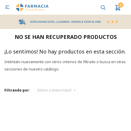
0

MI CUENTA
Bebes y Maternidad
Cuidado Personal
Salud
Nutr
NO SE HAN RECUPERADO PRODUCTOS
Pañales y Toallitas
¡Lo sentimos! No hay productos en esta sección.
Inténtalo nuevamente con otros criterios de filtrado o busca en otras
Lactancia y Nutrición
secciones de nuestro catálogo.
Higiene y Bienestar
Filtrando por:
Bebes y Maternidad