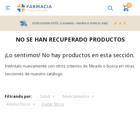
0

MI CUENTA
Bebes y Maternidad
Cuidado Personal
Salud
Nutr
NO SE HAN RECUPERADO PRODUCTOS
Pañales y Toallitas
¡Lo sentimos! No hay productos en esta sección.
Inténtalo nuevamente con otros criterios de filtrado o busca en otras
Lactancia y Nutrición
secciones de nuestro catálogo.
Higiene y Bienestar
Filtrando por:
Salud
Medicamentos
Antimicóticos
Quitar filtros