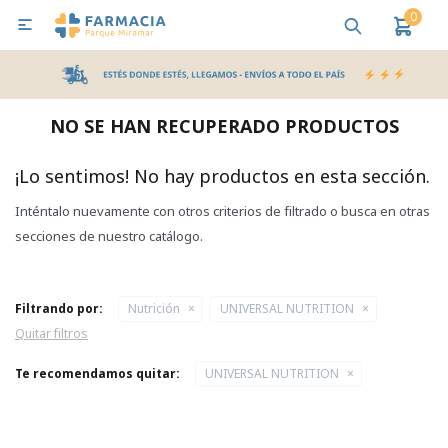
0

MI CUENTA
Bebes y Maternidad
Cuidado Personal
Salud
Nutr
NO SE HAN RECUPERADO PRODUCTOS
Pañales y Toallitas
¡Lo sentimos! No hay productos en esta sección.
Inténtalo nuevamente con otros criterios de filtrado o busca en otras
Lactancia y Nutrición
secciones de nuestro catálogo.
Higiene y Bienestar
Filtrando por:
Nutrición
UNIVERSAL NUTRITION
Quitar filtros
Te recomendamos quitar:
UNIVERSAL NUTRITION