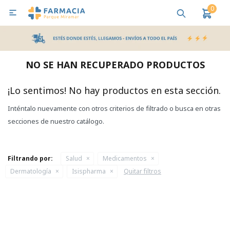
0

MI CUENTA
Bebes y Maternidad
Cuidado Personal
Salud
Nutr
NO SE HAN RECUPERADO PRODUCTOS
Pañales y Toallitas
¡Lo sentimos! No hay productos en esta sección.
Inténtalo nuevamente con otros criterios de filtrado o busca en otras
Lactancia y Nutrición
secciones de nuestro catálogo.
Higiene y Bienestar
Filtrando por:
Salud
Medicamentos
Dermatología
Isispharma
Quitar filtros