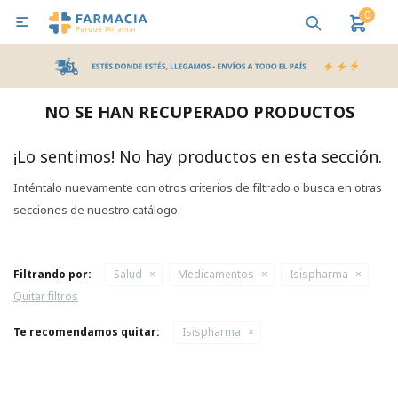
0

MI CUENTA
Bebes y Maternidad
Cuidado Personal
Salud
Nutr
NO SE HAN RECUPERADO PRODUCTOS
Pañales y Toallitas
¡Lo sentimos! No hay productos en esta sección.
Inténtalo nuevamente con otros criterios de filtrado o busca en otras
Lactancia y Nutrición
secciones de nuestro catálogo.
Higiene y Bienestar
Filtrando por:
Salud
Medicamentos
Isispharma
Quitar filtros
Te recomendamos quitar:
Isispharma