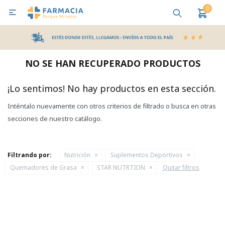
0

MI CUENTA
Bebes y Maternidad
Cuidado Personal
Salud
Nutr
NO SE HAN RECUPERADO PRODUCTOS
Pañales y Toallitas
¡Lo sentimos! No hay productos en esta sección.
Inténtalo nuevamente con otros criterios de filtrado o busca en otras
Lactancia y Nutrición
secciones de nuestro catálogo.
Higiene y Bienestar
Filtrando por:
Nutrición
Suplementos Deportivos
Quemadores de Grasa
STAR NUTRTION
Quitar filtros