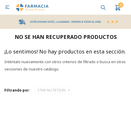
0

MI CUENTA
Bebes y Maternidad
Cuidado Personal
Salud
Nutr
NO SE HAN RECUPERADO PRODUCTOS
Pañales y Toallitas
¡Lo sentimos! No hay productos en esta sección.
Inténtalo nuevamente con otros criterios de filtrado o busca en otras
Lactancia y Nutrición
secciones de nuestro catálogo.
Higiene y Bienestar
Filtrando por:
STAR NUTRTION