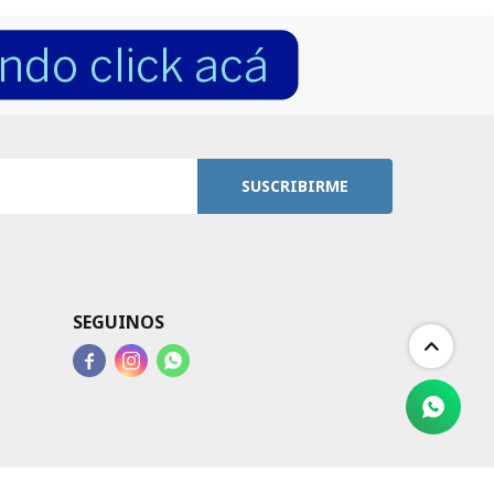
SUSCRIBIRME
SEGUINOS


