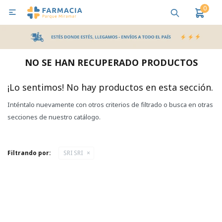
0

MI CUENTA
Bebes y Maternidad
Cuidado Personal
Salud
Nutr
NO SE HAN RECUPERADO PRODUCTOS
Pañales y Toallitas
¡Lo sentimos! No hay productos en esta sección.
Inténtalo nuevamente con otros criterios de filtrado o busca en otras
Lactancia y Nutrición
secciones de nuestro catálogo.
Higiene y Bienestar
Filtrando por:
SRI SRI