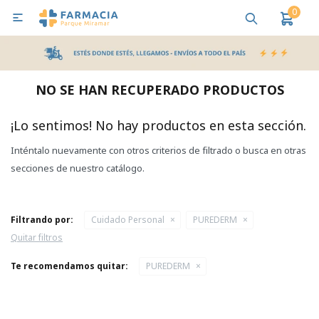
0

MI CUENTA
Bebes y Maternidad
Cuidado Personal
Salud
Nutr
NO SE HAN RECUPERADO PRODUCTOS
Pañales y Toallitas
¡Lo sentimos! No hay productos en esta sección.
Inténtalo nuevamente con otros criterios de filtrado o busca en otras
Lactancia y Nutrición
secciones de nuestro catálogo.
Higiene y Bienestar
Filtrando por:
Cuidado Personal
PUREDERM
Quitar filtros
Te recomendamos quitar:
PUREDERM