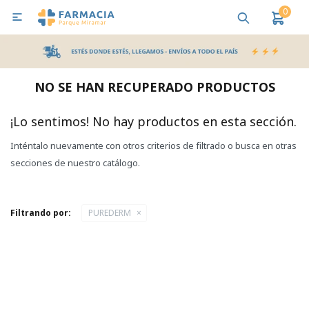
0

MI CUENTA
Bebes y Maternidad
Cuidado Personal
Salud
Nutr
NO SE HAN RECUPERADO PRODUCTOS
Pañales y Toallitas
¡Lo sentimos! No hay productos en esta sección.
Inténtalo nuevamente con otros criterios de filtrado o busca en otras
Lactancia y Nutrición
secciones de nuestro catálogo.
Higiene y Bienestar
Filtrando por:
PUREDERM