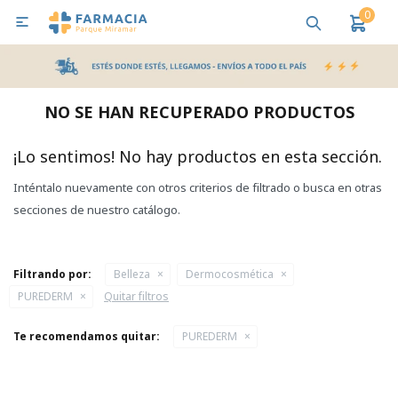
0

MI CUENTA
Bebes y Maternidad
Cuidado Personal
Salud
Nutr
NO SE HAN RECUPERADO PRODUCTOS
Pañales y Toallitas
¡Lo sentimos! No hay productos en esta sección.
Inténtalo nuevamente con otros criterios de filtrado o busca en otras
Lactancia y Nutrición
secciones de nuestro catálogo.
Higiene y Bienestar
Filtrando por:
Belleza
Dermocosmética
PUREDERM
Quitar filtros
Te recomendamos quitar:
PUREDERM