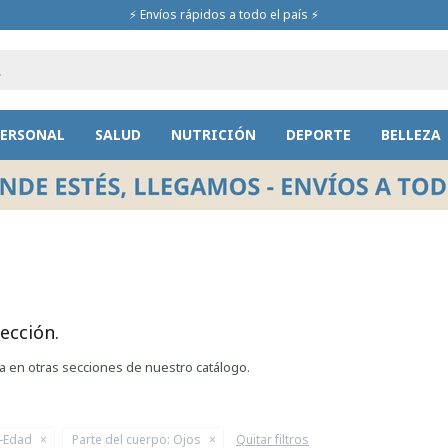
⚡ Envíos rápidos a todo el país ⚡
PERSONAL
SALUD
NUTRICIÓN
DEPORTE
BELLEZA
ección.
ca en otras secciones de nuestro catálogo.
i-Edad
Parte del cuerpo:
Ojos
Quitar filtros