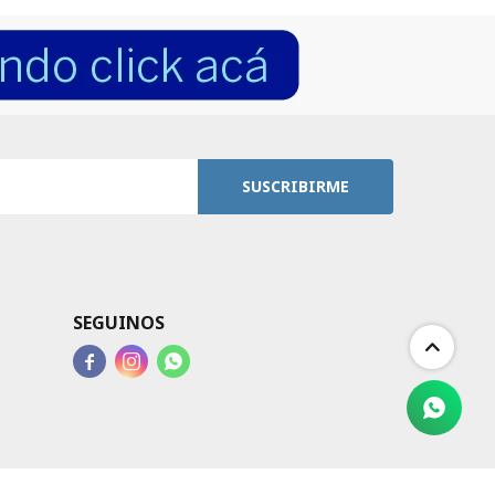
SUSCRIBIRME
SEGUINOS


