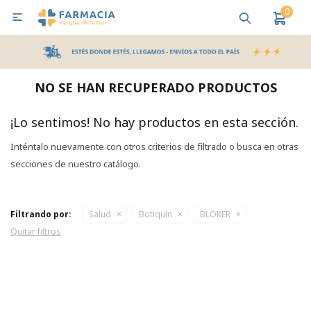
0

MI CUENTA
Bebes y Maternidad
Cuidado Personal
Salud
Nutr
NO SE HAN RECUPERADO PRODUCTOS
Pañales y Toallitas
¡Lo sentimos! No hay productos en esta sección.
Inténtalo nuevamente con otros criterios de filtrado o busca en otras
Lactancia y Nutrición
secciones de nuestro catálogo.
Higiene y Bienestar
Filtrando por:
Salud
Botiquín
BLOKER
Quitar filtros