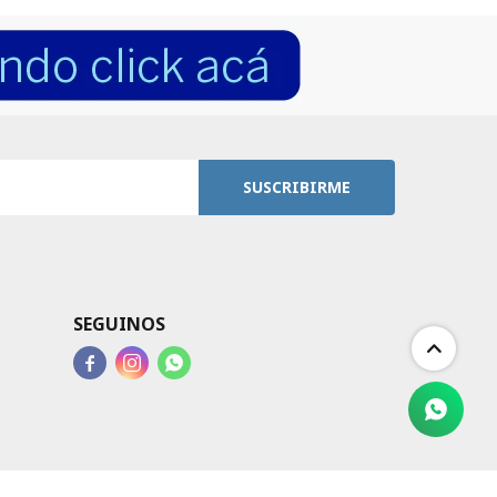
SUSCRIBIRME
SEGUINOS


