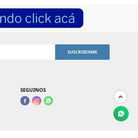
SUSCRIBIRME
SEGUINOS


