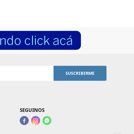
SUSCRIBIRME
SEGUINOS


