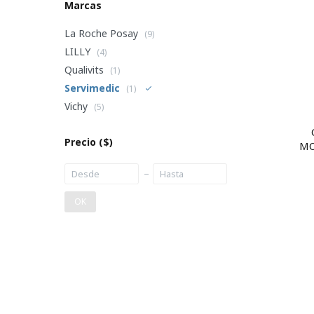
Marcas
La Roche Posay
(9)
LILLY
(4)
Qualivits
(1)
Servimedic
(1)
Vichy
(5)
Precio
($)
MO
OK