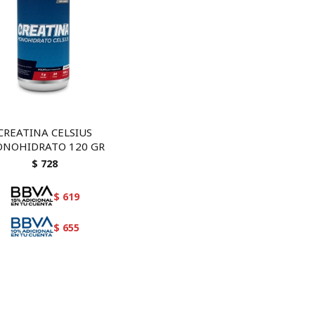
CREATINA CELSIUS
NOHIDRATO 120 GR
$
728
$
619
$
655