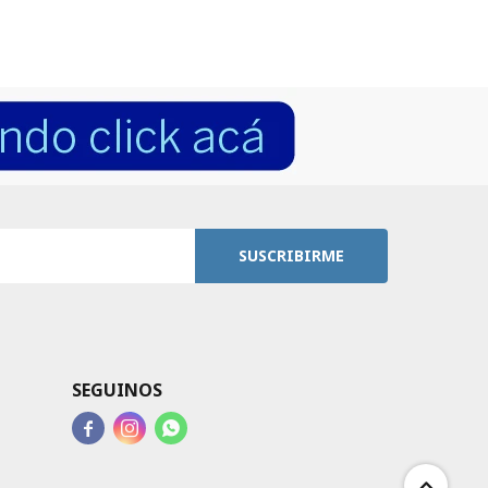
SUSCRIBIRME
SEGUINOS


