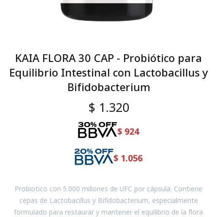
KAIA FLORA 30 CAP - Probiótico para
Equilibrio Intestinal con Lactobacillus y
Bifidobacterium
$
1.320
$
924
$
1.056
Probiotico con 5.000 millones de UFC por cápsula. Contiene
cepas de Lactobacillus y Bifidobacterium, especialmente
formulado para restaurar y mantener el equilibrio de la flora