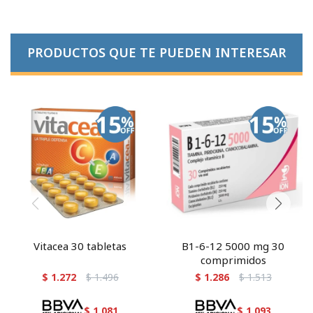
PRODUCTOS QUE TE PUEDEN INTERESAR
Vitacea 30 tabletas
B1-6-12 5000 mg 30
comprimidos
$
1.272
$
1.496
$
1.286
$
1.513
$
1.081
$
1.093