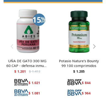
UÑA DE GATO 300 MG
Potasio Nature's Bounty
60 CAP - defensa inmune
99 100 comprimidos
y antiinflamatorio
$
1.201
$
1.413
$
1.205
natural
$
1.021
$
844
$
1.081
$
964