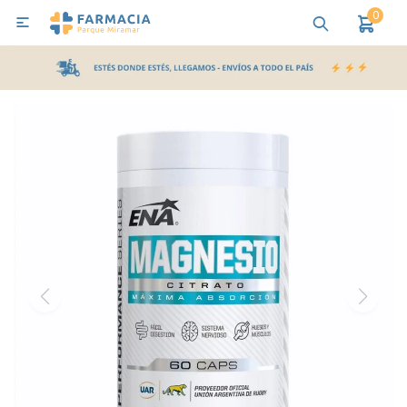
0

MI CUENTA
Bebes y Maternidad
Cuidado Personal
Salud
Nutr
Pañales y Toallitas
Lactancia y Nutrición
Higiene y Bienestar