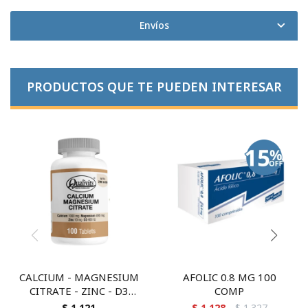
Envíos
PRODUCTOS QUE TE PUEDEN INTERESAR
CALCIUM - MAGNESIUM
AFOLIC 0.8 MG 100
CITRATE - ZINC - D3
COMP
QUALIVITS 100 TAB
$
1.121
$
1.128
$
1.327