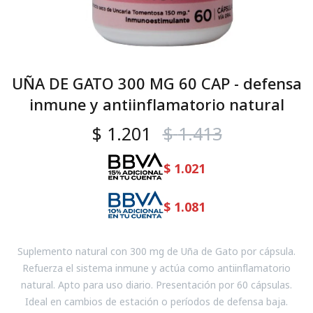
UÑA DE GATO 300 MG 60 CAP - defensa
inmune y antiinflamatorio natural
$
1.201
$
1.413
$
1.021
$
1.081
Suplemento natural con 300 mg de Uña de Gato por cápsula.
Refuerza el sistema inmune y actúa como antiinflamatorio
natural. Apto para uso diario. Presentación por 60 cápsulas.
Ideal en cambios de estación o períodos de defensa baja.