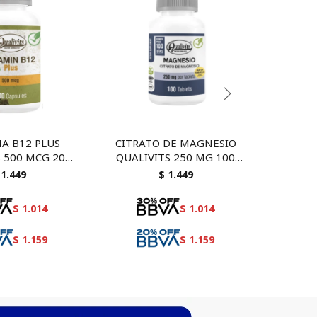
A B12 PLUS
CITRATO DE MAGNESIO
Vitam
 500 MCG 200
QUALIVITS 250 MG 100
- suplemento
TAB
1.449
$
1.449
o y saludanle
$
1.014
$
1.014
$
1.159
$
1.159