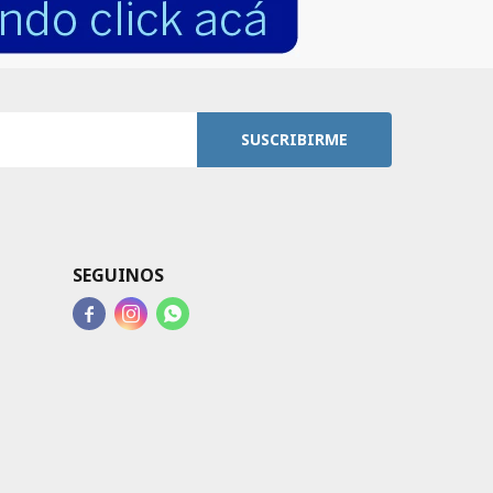
SUSCRIBIRME
SEGUINOS


