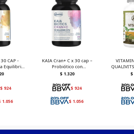
30 CAP -
KAIA Cran+ C x 30 cap –
VITAMIN
a Equilibrio
Probiótico con
QUALIVITS
Lactobacillus
Lactobacillus, Arándano y
CAPSULAS 
20
$
1.320
$
cterium
Vitamina C
energétic
$
924
$
924
$
1.056
$
1.056