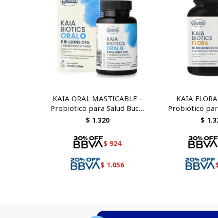
KAIA ORAL MASTICABLE -
KAIA FLORA 
Probiotico para Salud Bucal
Probiótico par
y Aliento
Intestinal con 
$
1.320
$
1.3
y Bifidoba
$
924
$
1.056