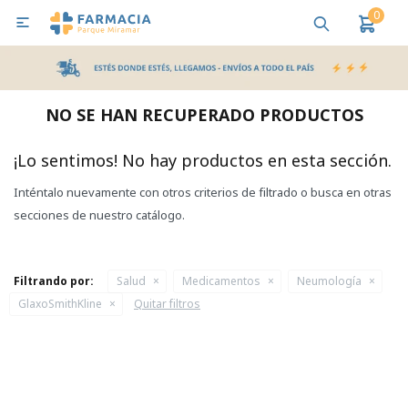
0

MI CUENTA
Bebes y Maternidad
Cuidado Personal
Salud
Nutr
NO SE HAN RECUPERADO PRODUCTOS
Pañales y Toallitas
¡Lo sentimos! No hay productos en esta sección.
Inténtalo nuevamente con otros criterios de filtrado o busca en otras
Lactancia y Nutrición
secciones de nuestro catálogo.
Higiene y Bienestar
Filtrando por:
Salud
Medicamentos
Neumología
GlaxoSmithKline
Quitar filtros