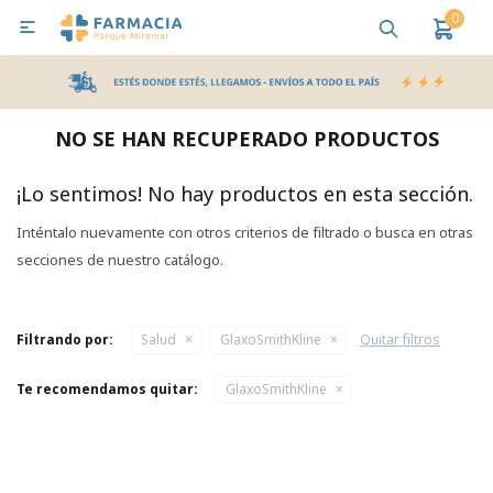
0

MI CUENTA
Bebes y Maternidad
Cuidado Personal
Salud
Nutr
NO SE HAN RECUPERADO PRODUCTOS
Pañales y Toallitas
¡Lo sentimos! No hay productos en esta sección.
Inténtalo nuevamente con otros criterios de filtrado o busca en otras
Lactancia y Nutrición
secciones de nuestro catálogo.
Higiene y Bienestar
Filtrando por:
Salud
GlaxoSmithKline
Quitar filtros
Te recomendamos quitar:
GlaxoSmithKline