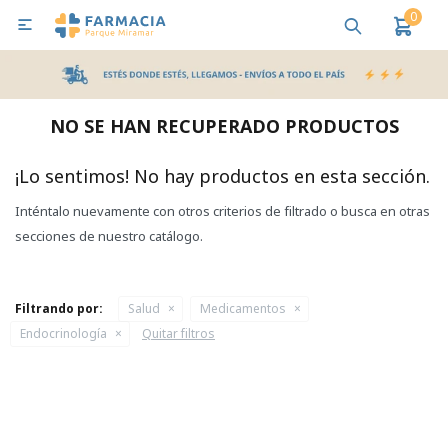
0

MI CUENTA
Bebes y Maternidad
Cuidado Personal
Salud
Nutr
NO SE HAN RECUPERADO PRODUCTOS
Pañales y Toallitas
¡Lo sentimos! No hay productos en esta sección.
Inténtalo nuevamente con otros criterios de filtrado o busca en otras
Lactancia y Nutrición
secciones de nuestro catálogo.
Higiene y Bienestar
Filtrando por:
Salud
Medicamentos
Endocrinología
Quitar filtros